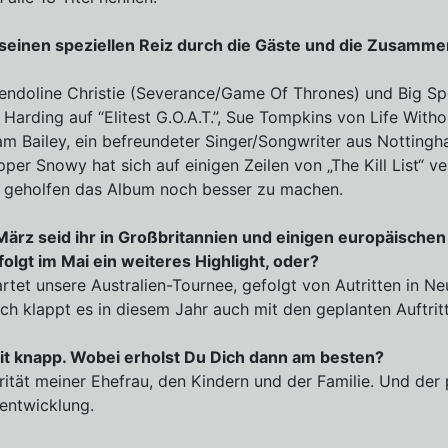
seinen speziellen Reiz durch die Gäste und die Zusammen
endoline Christie (Severance/Game Of Thrones) und Big Spe
 Harding auf “Elitest G.O.A.T.”, Sue Tompkins von Life Witho
m Bailey, ein befreundeter Singer/Songwriter aus Nottingh
per Snowy hat sich auf einigen Zeilen von „The Kill List“ ver
h geholfen das Album noch besser zu machen.
ärz seid ihr in Großbritannien und einigen europäische
olgt im Mai ein weiteres Highlight, oder?
tartet unsere Australien-Tournee, gefolgt von Autritten in 
ch klappt es in diesem Jahr auch mit den geplanten Auftrit
eit knapp. Wobei erholst Du Dich dann am besten?
rität meiner Ehefrau, den Kindern und der Familie. Und der
entwicklung.