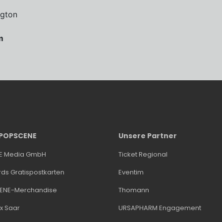
ngton
m
 POPSCENE
Unsere Partner
NE Media GmbH
Ticket Regional
rds Gratispostkarten
Eventim
ENE-Merchandise
Thomann
x Saar
URSAPHARM Engagement