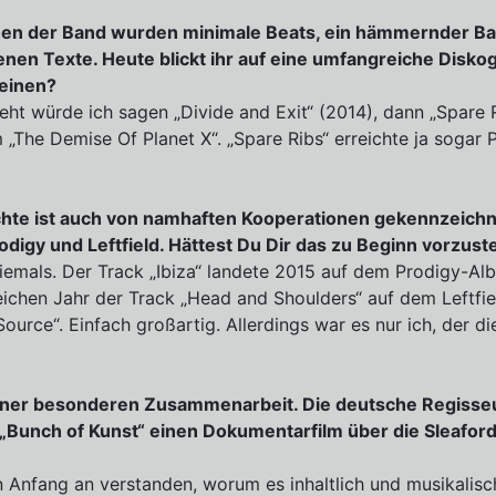
n der Band wurden minimale Beats, ein hämmernder Ba
enen Texte. Heute blickt ihr auf eine umfangreiche Diskog
einen?
ht würde ich sagen „Divide and Exit“ (2014), dann „Spare 
 „The Demise Of Planet X“. „Spare Ribs“ erreichte ja sogar P
hte ist auch von namhaften Kooperationen gekennzeichn
odigy und Leftfield. Hättest Du Dir das zu Beginn vorzust
niemals. Der Track „Ibiza“ landete 2015 auf dem Prodigy-Al
ichen Jahr der Track „Head and Shoulders“ auf dem Leftfi
 Source“. Einfach großartig. Allerdings war es nur ich, der d
iner besonderen Zusammenarbeit. Die deutsche Regisseu
 „Bunch of Kunst“ einen Dokumentarfilm über die Sleafo
n Anfang an verstanden, worum es inhaltlich und musikalisc