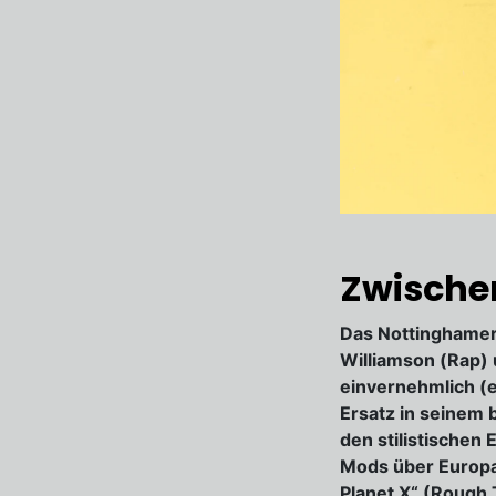
Zwischen
Das Nottinghamer
Williamson (Rap) 
einvernehmlich (e
Ersatz in seinem 
den stilistischen 
Mods über Europa
Planet X“ (Rough 