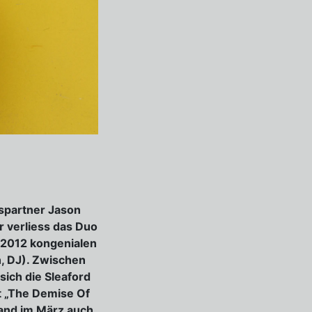
spartner Jason
r verliess das Duo
 2012 kongenialen
n, DJ). Zwischen
sich die Sleaford
t „The Demise Of
Band im März auch