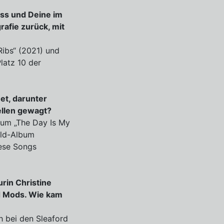
ss und Deine im
rafie zurück, mit
Ribs“ (2021) und
latz 10 der
et, darunter
ellen gewagt?
bum „The Day Is My
eld-Album
iese Songs
rin Christine
rd Mods. Wie kam
h bei den Sleaford