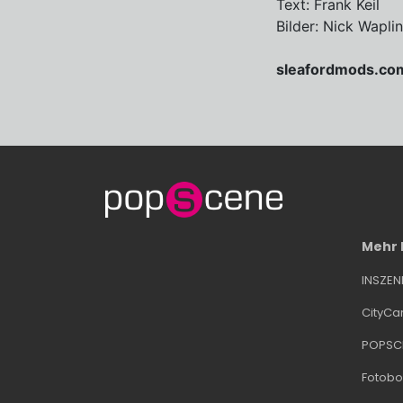
Text: Frank Keil
Bilder: Nick Wapli
sleafordmods.co
Mehr
INSZE
CityCa
POPSC
Fotobo