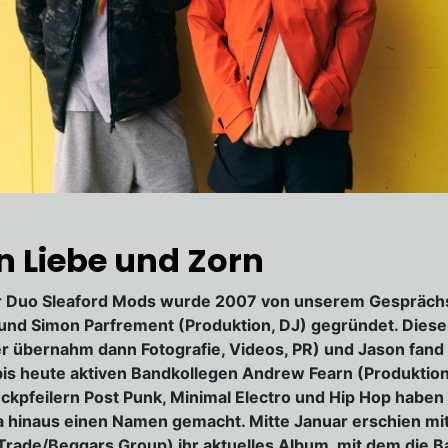
 Liebe und Zorn
 Duo Sleaford Mods wurde 2007 von unserem Gespräch
und Simon Parfrement (Produktion, DJ) gegründet. Diese
r übernahm dann Fotografie, Videos, PR) und Jason fand
bis heute aktiven Bandkollegen Andrew Fearn (Produktio
Eckpfeilern Post Punk, Minimal Electro und Hip Hop haben 
 hinaus einen Namen gemacht. Mitte Januar erschien mi
Trade/Beggars Group) ihr aktuelles Album, mit dem die 