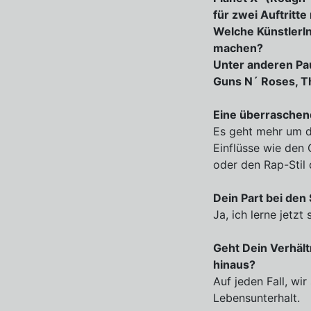
für zwei Auftritt
Welche KünstlerIn
machen?
Unter anderen Pau
Guns N´ Roses, T
Eine überraschen
Es geht mehr um di
Einflüsse wie den 
oder den Rap-Stil
Dein Part bei den
Ja, ich lerne jetzt
Geht Dein Verhäl
hinaus?
Auf jeden Fall, wi
Lebensunterhalt.