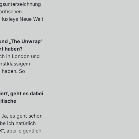
ragsunterzeichnung
ritischen
 Huxleys Neue Welt
 und „The Unwrap“
ert haben?
uch in London und
erstklassigem
t haben. So
ert, geht es dabei
itische
 Ja, es geht schon
e ich natürlich
“, aber eigentlich