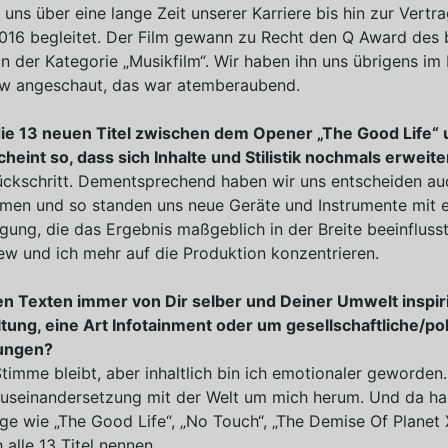
 uns über eine lange Zeit unserer Karriere bis hin zur Vert
016 begleitet. Der Film gewann zu Recht den Q Award des b
n der Kategorie „Musikfilm“. Wir haben ihn uns übrigens im
ow angeschaut, das war atemberaubend.
ie 13 neuen Titel zwischen dem Opener „The Good Life“
heint so, dass sich Inhalte und Stilistik nochmals erweit
 Rückschritt. Dementsprechend haben wir uns entscheiden a
ehmen und so standen uns neue Geräte und Instrumente mit 
gung, die das Ergebnis maßgeblich in der Breite beeinfluss
ew und ich mehr auf die Produktion konzentrieren.
en Texten immer von Dir selber und Deiner Umwelt inspiri
tung, eine Art Infotainment oder um gesellschaftliche/pol
ungen?
imme bleibt, aber inhaltlich bin ich emotionaler geworden.
useinandersetzung mit der Welt um mich herum. Und da hab
nge wie „The Good Life“, „No Touch“, „The Demise Of Planet X
 alle 13 Titel nennen.