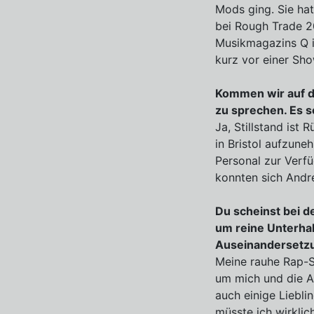
Mods ging. Sie hat
bei Rough Trade 2
Musikmagazins Q i
kurz vor einer Sh
Kommen wir auf d
zu sprechen. Es sc
Ja, Stillstand ist
in Bristol aufzun
Personal zur Verfü
konnten sich Andr
Du scheinst bei d
um reine Unterhal
Auseinandersetz
Meine rauhe Rap-St
um mich und die A
auch einige Liebli
müsste ich wirklich