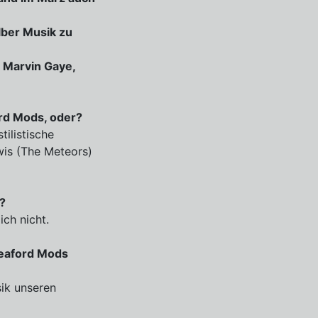
lber Musik zu
, Marvin Gaye,
rd Mods, oder?
ilistische
wis (The Meteors)
t?
ich nicht.
leaford Mods
sik unseren