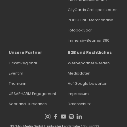
CityCards Gratispostkarten
POPSCENE-Merchandise
Fotobox Saar
Immersiv-Beamer 360
Unsere Partner
B2B und Rechtliches
Ticket Regional
Werbepartner werden
Eventim
Mediadaten
Thomann
Auf Google bewerten
URSAPHARM Engagement
Impressum
Saarland Hurricanes
Datenschutz
INSZENE Media GmbH | Dudweiler Landstraße 105 | 66123