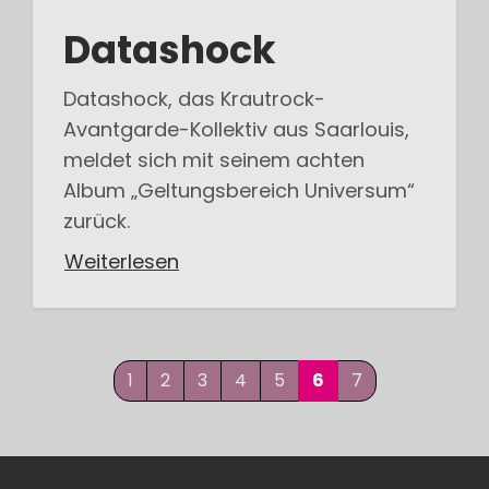
Datashock
Datashock, das Krautrock-
Avantgarde-Kollektiv aus Saarlouis,
meldet sich mit seinem achten
Album „Geltungsbereich Universum“
zurück.
Weiterlesen
1
2
3
4
5
6
7